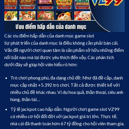
Các ưu điểm hấp dẫn của danh mục game slot
Sự phát triển của danh mục là điều không cần phải bàn cãi.
Vấn đề người chơi quan tâm là sản phẩm sở hữu những điểm
nổi bật nào mà lại được yêu thích đến vậy. Các phân tích
dưới đây sẽ giúp hội viên hiểu rõ hơn:
Trò chơi phong phú, đa dạng chủ đề: Như đã đề cập, danh
mục cập nhật +5.392 trò chơi. Tất cả được thiết kế với
nhiều chủ đề khác nhau. Ví dụ hoa quả, thần thoại, siêu anh
hùng, thần tài…
Tỷ lệ jackpot cao hấp dẫn: Người chơi game slot VZ99
có nhiều cơ hội đổi đời với jackpot giá trị lớn. Thực tế,
nhà cái đã thanh toán hơn 67 tỷ đồng cho hội viên tham gia.