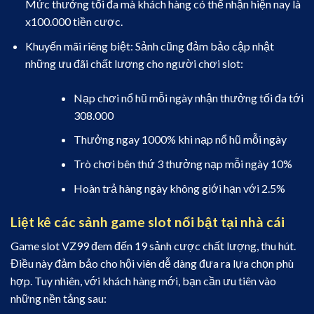
Mức thưởng tối đa mà khách hàng có thể nhận hiện nay là
x100.000 tiền cược.
Khuyến mãi riêng biệt: Sảnh cũng đảm bảo cập nhật
những ưu đãi chất lượng cho người chơi slot:
Nạp chơi nổ hũ mỗi ngày nhận thưởng tối đa tới
308.000
Thưởng ngay 1000% khi nạp nổ hũ mỗi ngày
Trò chơi bên thứ 3 thưởng nạp mỗi ngày 10%
Hoàn trả hàng ngày không giới hạn với 2.5%
Liệt kê các sảnh game slot nổi bật tại nhà cái
Game slot VZ99 đem đến 19 sảnh cược chất lượng, thu hút.
Điều này đảm bảo cho hội viên dễ dàng đưa ra lựa chọn phù
hợp. Tuy nhiên, với khách hàng mới, bạn cần ưu tiên vào
những nền tảng sau: