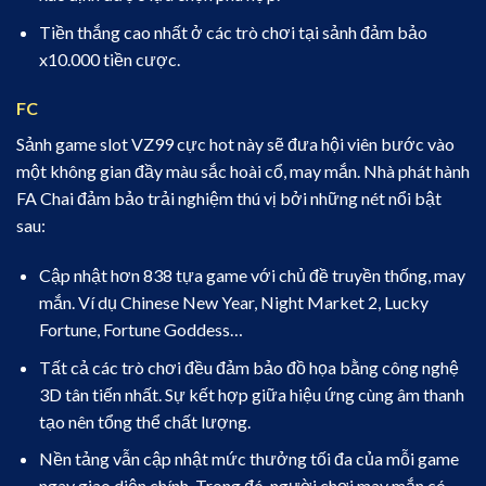
Tiền thắng cao nhất ở các trò chơi tại sảnh đảm bảo
x10.000 tiền cược.
FC
Sảnh game slot VZ99 cực hot này sẽ đưa hội viên bước vào
một không gian đầy màu sắc hoài cổ, may mắn. Nhà phát hành
FA Chai đảm bảo trải nghiệm thú vị bởi những nét nổi bật
sau:
Cập nhật hơn 838 tựa game với chủ đề truyền thống, may
mắn. Ví dụ Chinese New Year, Night Market 2, Lucky
Fortune, Fortune Goddess…
Tất cả các trò chơi đều đảm bảo đồ họa bằng công nghệ
3D tân tiến nhất. Sự kết hợp giữa hiệu ứng cùng âm thanh
tạo nên tổng thể chất lượng.
Nền tảng vẫn cập nhật mức thưởng tối đa của mỗi game
ngay giao diện chính. Trong đó, người chơi may mắn có