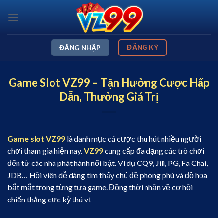
Skip
to
content
ĐĂNG KÝ
ĐĂNG NHẬP
Game Slot VZ99 – Tận Hưởng Cược Hấp
Dẫn, Thưởng Giá Trị
Game slot VZ99
là danh mục cá cược thu hút nhiều người
chơi tham gia hiện nay.
VZ99
cung cấp đa dạng các trò chơi
đến từ các nhà phát hành nổi bật. Ví dụ CQ9, Jili, PG, Fa Chai,
JDB… Hội viên dễ dàng tìm thấy chủ đề phong phú và đồ họa
bắt mắt trong từng tựa game. Đồng thời nhận về cơ hội
chiến thắng cực kỳ thú vị.