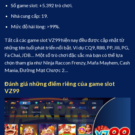
Số game slot: +5.392 trò chơi.
Nhà cung cấp: 19.
Mức độ hài lòng: >99%.
Tất cả các game slot VZ99 hiện nay đều được cập nhật từ
những tên tuổi phát triển nổi bật. Ví dụ CQ9, R88, PP, Jili, PG,
Fa Chai, JDB… Một số trò chơi đặc sắc mà bạn có thể lựa
chọn tham gia như Ninja Raccon Frenzy, Mafa Mayhem, Cash
Mania, Đường Mạt Chược 2…
Đánh giá những điểm riêng của game slot
VZ99