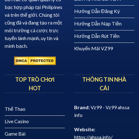
bạc hợp pháp tại Philipines
Hướng Dẫn Đăng Ký
và trên thế giới. Chúng tôi
cũng đã và đang tạo ra một
Hướng Dẫn Nạp Tiền
môi trường cá cược trực
Hướng Dẫn Rút Tiền
tuyến lành mạnh, uy tín và
minh bạch.
Khuyến Mãi VZ99
TOP TRÒ CHƠI
THÔNG TIN NHÀ
HOT
CÁI
Brand:
Vz99 - Vz99 ahssa
Thể Thao
info
Live Casino
Website:
Game Bài
https://ahssa.info/