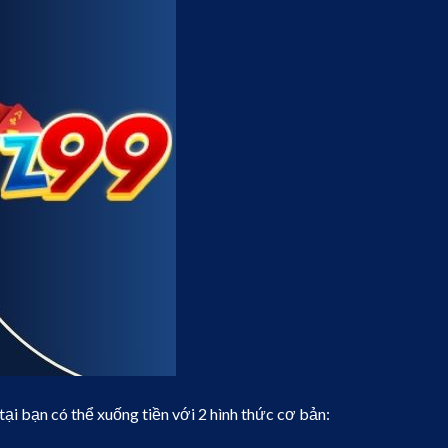
ại bạn có thể xuống tiền với 2 hình thức cơ bản: