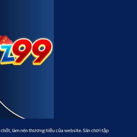
chốt, làm nên thương hiệu của website. Sân chơi tập