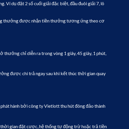
Ví dụ đặt 2 số cuối giải đặc biệt, đầu đuôi giải 7, lô
rúng thưởng được nhận tiền thưởng tương ứng theo cơ
thưởng chỉ diễn ra trong vòng 1 giây, 45 giây, 1 phút,
ưởng được chi trả ngay sau khi kết thúc thời gian quay
phát hành bởi công ty Vietlott thu hút đông đảo thành
 thời gian đặt cược, hệ thống tự động trừ hoặc trả tiền