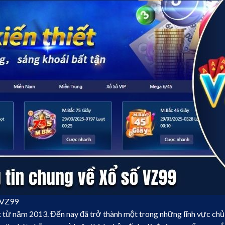
ố VZ99
 từ năm 2013. Đến nay đã trở thành một trong những lĩnh vực chủ 