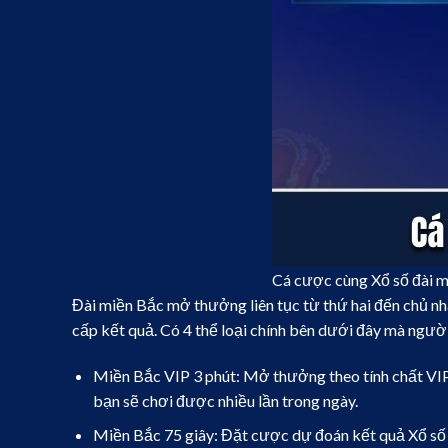
Cá cược cùng Xổ số đài m
Đài miền Bắc mở thưởng liên tục từ thứ hai đến chủ nh
cấp kết quả. Có 4 thể loại chính bên dưới đây mà ngườ
Miền Bắc VIP 3 phút: Mở thưởng theo tính chất VIP (
bạn sẽ chơi được nhiều lần trong ngày.
Miền Bắc 75 giây: Đặt cược dự đoán kết quả Xổ số mi