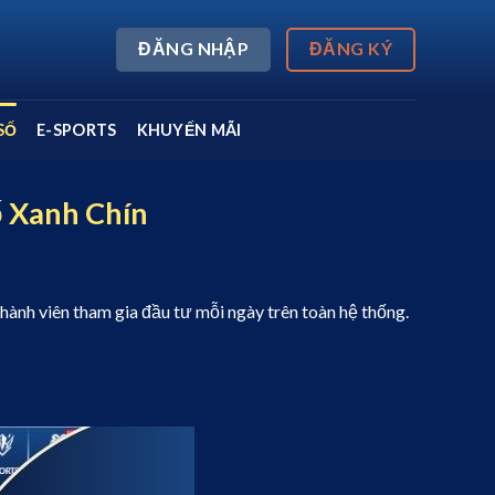
ĐĂNG NHẬP
ĐĂNG KÝ
SỐ
E-SPORTS
KHUYẾN MÃI
 Xanh Chín
ành viên tham gia đầu tư mỗi ngày trên toàn hệ thống.