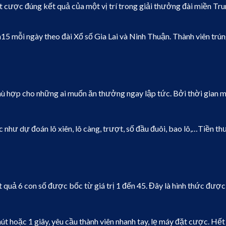
cược đúng kết quả của một vị trí trong giải thưởng đài miền Trung. 
15 mỗi ngày theo đài Xổ số Gia Lai và Ninh Thuận. Thành viên t
hù hợp cho những ai muốn ăn thưởng ngay lập tức. Bởi thời gian mở 
 như dự đoán lô xiên, lô càng, trượt, số đầu đuôi, bao lô,…Tiền th
uả 6 con số được bốc từ giá trị 1 đến 45. Đây là hình thức được 
hút hoặc 1 giây, yêu cầu thành viên nhanh tay, lẹ máy đặt cược. Hết