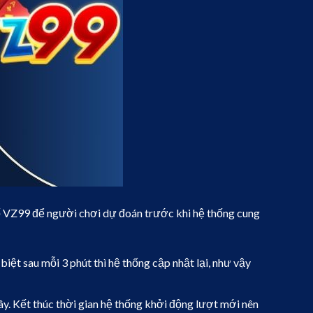
 số VZ99 để người chơi dự đoán trước khi hệ thống cung
ệt sau mỗi 3 phút thì hệ thống cập nhật lại, như vậy
ây. Kết thúc thời gian hệ thống khởi động lượt mới nên