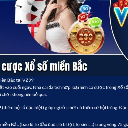
iền Bắc tại VZ99
ật vào cuối ngày. Nhà cái đã tích hợp loại hình cá cược trong Xổ
i chơi không nên bỏ qua:
thêm bộ số đặc biệt) giúp người chơi có thêm cơ hội trúng. Đặc bi
ền Bắc (bao lô, lô đầu đuôi, lô trượt, lô xiên,…) trong vòng 75 gi