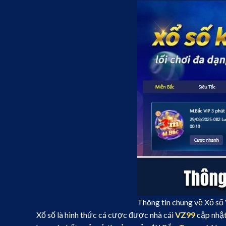
Thông tin chung về Xổ s
Xổ số là hình thức cá cược được nhà cái
VZ99
cập nhật