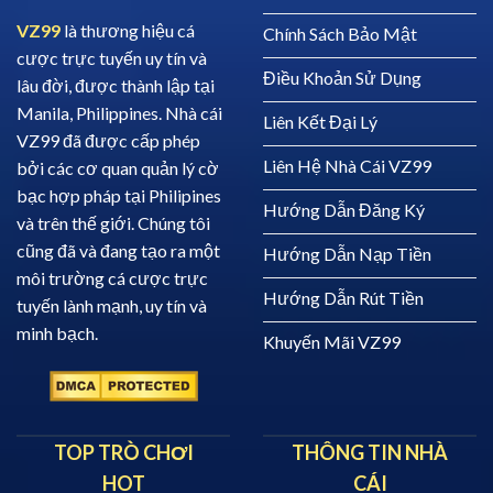
VZ99
là thương hiệu cá
Chính Sách Bảo Mật
cược trực tuyến uy tín và
Điều Khoản Sử Dụng
lâu đời, được thành lập tại
Manila, Philippines. Nhà cái
Liên Kết Đại Lý
VZ99 đã được cấp phép
Liên Hệ Nhà Cái VZ99
bởi các cơ quan quản lý cờ
bạc hợp pháp tại Philipines
Hướng Dẫn Đăng Ký
và trên thế giới. Chúng tôi
cũng đã và đang tạo ra một
Hướng Dẫn Nạp Tiền
môi trường cá cược trực
Hướng Dẫn Rút Tiền
tuyến lành mạnh, uy tín và
minh bạch.
Khuyến Mãi VZ99
TOP TRÒ CHƠI
THÔNG TIN NHÀ
HOT
CÁI