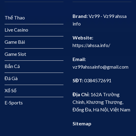
Brand:
Vz99 - Vz99 ahssa
Thể Thao
info
Live Casino
Website:
Game Bài
https://ahssa.info/
Game Slot
Email:
Bắn Cá
vz99ahssainfo@gmail.com
Đá Gà
SĐT:
0384572691
Xổ Số
Địa Chỉ:
162A Trường
Chinh, Khương Thượng,
E-Sports
Đống Đa, Hà Nội, Việt Nam
Sitemap