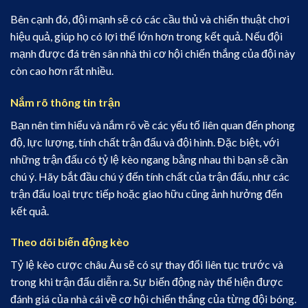
Bên cạnh đó, đội mạnh sẽ có các cầu thủ và chiến thuật chơi
hiệu quả, giúp họ có lợi thế lớn hơn trong kết quả. Nếu đội
mạnh được đá trên sân nhà thì cơ hội chiến thắng của đội này
còn cao hơn rất nhiều.
Nắm rõ thông tin trận
Bạn nên tìm hiểu và nắm rõ về các yếu tố liên quan đến phong
độ, lực lượng, tính chất trận đấu và đội hình. Đặc biệt, với
những trận đấu có tỷ lệ kèo ngang bằng nhau thì bạn sẽ cần
chú ý. Hãy bắt đầu chú ý đến tính chất của trận đấu, như các
trận đấu loại trực tiếp hoặc giao hữu cũng ảnh hưởng đến
kết quả.
Theo dõi biến động kèo
Tỷ lệ kèo cược châu Âu sẽ có sự thay đổi liên tục trước và
trong khi trận đấu diễn ra. Sự biến động này thể hiện được
đánh giá của nhà cái về cơ hội chiến thắng của từng đội bóng.