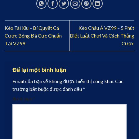
Kèo Tài Xỉu – Bí Quyết Cá
Kèo Châu Á VZ99 – 5 Phút
Cược Bóng Đá Cực Chuẩn
Biết Luật Chơi Và Cách Thắng
Tại VZ99
Cược
Để lại một bình luận
Email của bạn sẽ không được hiển thị công khai.
Các
trường bắt buộc được đánh dấu
*
Bình luận
*