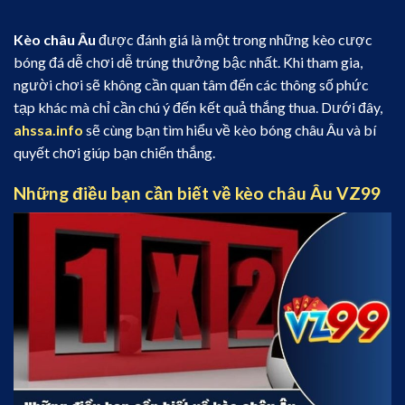
Kèo châu Âu
được đánh giá là một trong những kèo cược
bóng đá dễ chơi dễ trúng thưởng bậc nhất. Khi tham gia,
người chơi sẽ không cần quan tâm đến các thông số phức
tạp khác mà chỉ cần chú ý đến kết quả thắng thua. Dưới đây,
ahssa.info
sẽ cùng bạn tìm hiểu về kèo bóng châu Âu và bí
quyết chơi giúp bạn chiến thắng.
Những điều bạn cần biết về kèo châu Âu VZ99