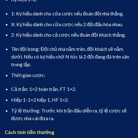
1: Ký hiệu dành cho cửa cược nếu đoán đội nhà thắng.
X: Ký hiệu dành cho cửa cược nếu 2 đội đấu hòa nhau.
2: Ký hiệu dành cho cả cược nếu đoán đội khách thắng.
Tên đội bóng: Đội chủ nhà nằm trên, đội khách sẽ nằm
dưới. Nếu có ký hiệu chữ N tức là 2 đội đang đá trên sân
trung lập.
Thời gian cược:
Cả trận: 1×2 toàn trận, FT 1×2.
Hiệp 1: 1×2 hiệp 1, HF 1×2.
Tỷ lệ thưởng: Trước khi trận đấu diễn ra, tỷ lệ cược sẽ
được nhà cái đưa ra.
Cách tính tiền thưởng